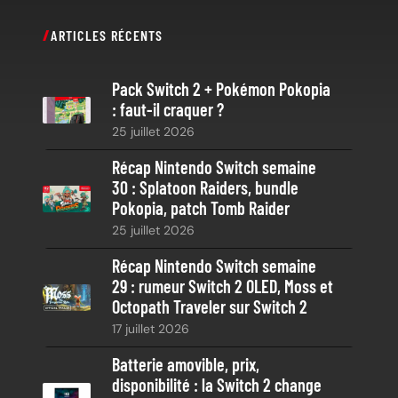
c
ARTICLES RÉCENTS
h
e
Pack Switch 2 + Pokémon Pokopia
r
: faut-il craquer ?
c
25 juillet 2026
h
e
Récap Nintendo Switch semaine
30 : Splatoon Raiders, bundle
Pokopia, patch Tomb Raider
25 juillet 2026
Récap Nintendo Switch semaine
29 : rumeur Switch 2 OLED, Moss et
Octopath Traveler sur Switch 2
17 juillet 2026
Batterie amovible, prix,
disponibilité : la Switch 2 change