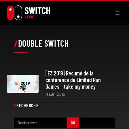
Aller
au
contenu
DOUBLE SWITCH
[E3 2019] Résumé de la
conférence de Limited Run
Games – take my money
11 juin 2019
RECHERCHE
R
OK
e