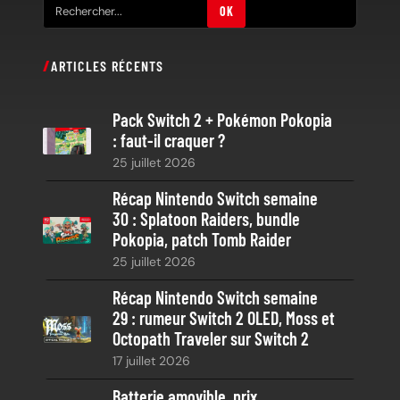
R
OK
e
c
ARTICLES RÉCENTS
h
e
Pack Switch 2 + Pokémon Pokopia
r
: faut-il craquer ?
c
25 juillet 2026
h
e
Récap Nintendo Switch semaine
30 : Splatoon Raiders, bundle
Pokopia, patch Tomb Raider
25 juillet 2026
Récap Nintendo Switch semaine
29 : rumeur Switch 2 OLED, Moss et
Octopath Traveler sur Switch 2
17 juillet 2026
Batterie amovible, prix,