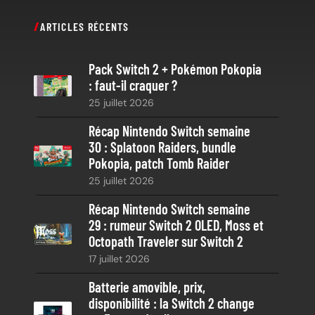
c
ARTICLES RÉCENTS
h
e
Pack Switch 2 + Pokémon Pokopia
r
: faut-il craquer ?
c
25 juillet 2026
h
e
Récap Nintendo Switch semaine
30 : Splatoon Raiders, bundle
Pokopia, patch Tomb Raider
25 juillet 2026
Récap Nintendo Switch semaine
29 : rumeur Switch 2 OLED, Moss et
Octopath Traveler sur Switch 2
17 juillet 2026
Batterie amovible, prix,
disponibilité : la Switch 2 change