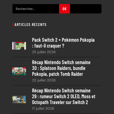
R
OK
e
c
ARTICLES RÉCENTS
h
e
Pack Switch 2 + Pokémon Pokopia
r
: faut-il craquer ?
c
25 juillet 2026
h
e
Récap Nintendo Switch semaine
30 : Splatoon Raiders, bundle
Pokopia, patch Tomb Raider
25 juillet 2026
Récap Nintendo Switch semaine
29 : rumeur Switch 2 OLED, Moss et
Octopath Traveler sur Switch 2
17 juillet 2026