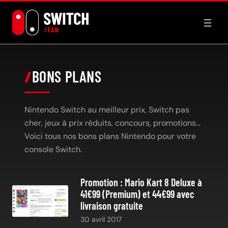
Aller
au
contenu
BONS PLANS
Nintendo Switch au meilleur prix, Switch pas
cher, jeux à prix réduits, concours, promotions…
Voici tous nos bons plans Nintendo pour votre
console Switch.
Promotion : Mario Kart 8 Deluxe à
41€99 (Premium) et 44€99 avec
livraison gratuite
30 avril 2017