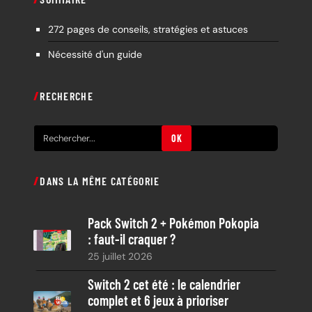
272 pages de conseils, stratégies et astuces
Nécessité d'un guide
RECHERCHE
R
OK
e
c
DANS LA MÊME CATÉGORIE
h
e
Pack Switch 2 + Pokémon Pokopia
r
: faut-il craquer ?
c
25 juillet 2026
h
e
Switch 2 cet été : le calendrier
complet et 6 jeux à prioriser