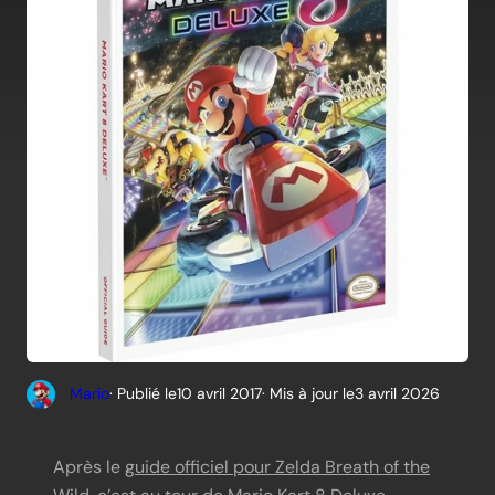
Mario
· Publié le
10 avril 2017
· Mis à jour le
3 avril 2026
Après le
guide officiel pour Zelda Breath of the