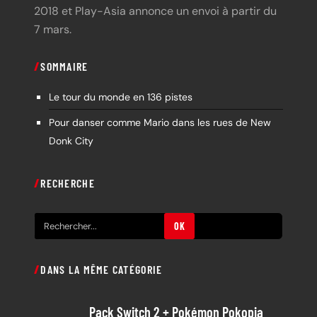
2018 et Play-Asia annonce un envoi à partir du
7 mars.
SOMMAIRE
Le tour du monde en 136 pistes
Pour danser comme Mario dans les rues de New
Donk City
RECHERCHE
R
OK
e
c
DANS LA MÊME CATÉGORIE
h
e
Pack Switch 2 + Pokémon Pokopia
r