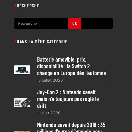
RECHERCHE
R
OK
e
c
DANS LA MÊME CATÉGORIE
h
e
Batterie amovible, prix,
r
disponibilité : la Switch 2
c
change en Europe dès l’automne
h
13 juillet 2026
e
Joy-Con 2 : Nintendo savait
mais n’a toujours pas réglé le
drift
1 juillet 2026
Nintendo savait depuis 2018 : 35
millions d’euros d’amende pour