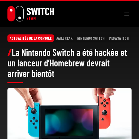
Aller
au
contenu
ACTUALITÉS DE LA CONSOLE
JAILBREAK
NINTENDO SWITCH
PEGASWITCH
La Nintendo Switch a été hackée et
un lanceur d’Homebrew devrait
arriver bientôt