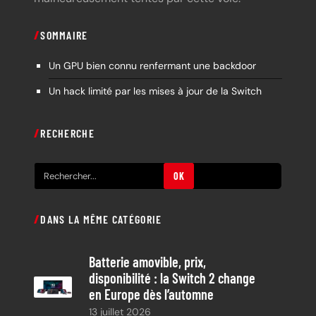
SOMMAIRE
Un GPU bien connu renfermant une backdoor
Un hack limité par les mises à jour de la Switch
RECHERCHE
R
OK
e
c
DANS LA MÊME CATÉGORIE
h
e
Batterie amovible, prix,
r
disponibilité : la Switch 2 change
c
en Europe dès l’automne
h
13 juillet 2026