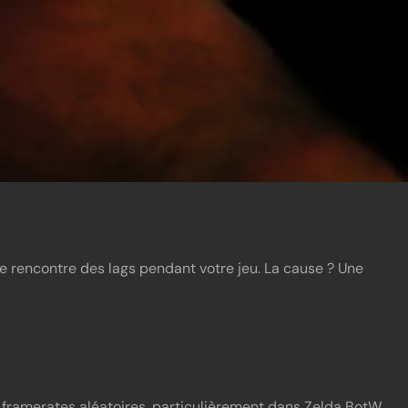
de rencontre des lags pendant votre jeu. La cause ? Une
ramerates aléatoires, particulièrement dans Zelda BotW,