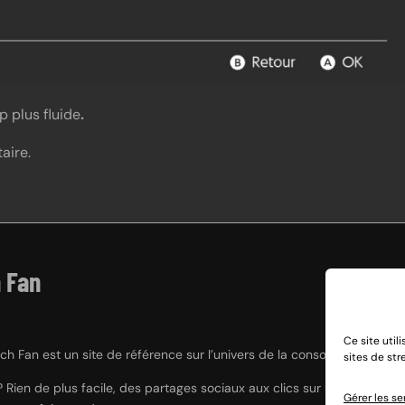
 plus fluide
.
aire.
 Fan
Ce site util
h Fan est un site de référence sur l’univers de la console hybride Nint
sites de st
? Rien de plus facile, des partages sociaux aux clics sur nos liens e
Gérer les se