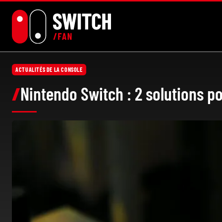
Aller
au
contenu
ACTUALITÉS DE LA CONSOLE
Nintendo Switch : 2 solutions po