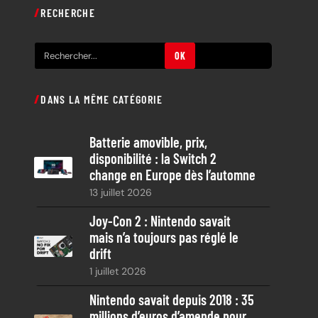
RECHERCHE
R
OK
e
c
DANS LA MÊME CATÉGORIE
h
e
Batterie amovible, prix,
r
disponibilité : la Switch 2
c
change en Europe dès l’automne
h
13 juillet 2026
e
Joy-Con 2 : Nintendo savait
mais n’a toujours pas réglé le
drift
1 juillet 2026
Nintendo savait depuis 2018 : 35
millions d’euros d’amende pour