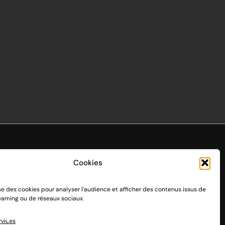
Cookies
ise des cookies pour analyser l'audience et afficher des contenus issus de
endo Switch 1 et 2, sortie le 3 mars 2017.
reaming ou de réseaux sociaux.
n passant par des dons, découvrez
comment nous aider
à
rvices