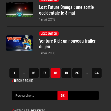
Lost Future Omega : une sortie
occidentale le 3 mai
1 mai 2018
JEUX SWITCH
Venture Kid : un nouveau trailer
du jeu
1 mai 2018
1
…
16
17
18
19
20
…
24
RECHERCHE
R
OK
e
c
ARTICLES RÉCENTS