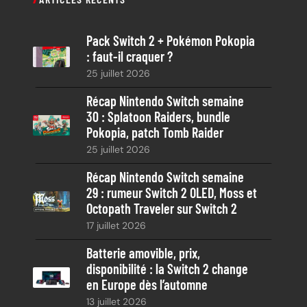
h
e
Pack Switch 2 + Pokémon Pokopia
r
: faut-il craquer ?
c
25 juillet 2026
h
e
Récap Nintendo Switch semaine
30 : Splatoon Raiders, bundle
Pokopia, patch Tomb Raider
25 juillet 2026
Récap Nintendo Switch semaine
29 : rumeur Switch 2 OLED, Moss et
Octopath Traveler sur Switch 2
17 juillet 2026
Batterie amovible, prix,
disponibilité : la Switch 2 change
en Europe dès l’automne
13 juillet 2026