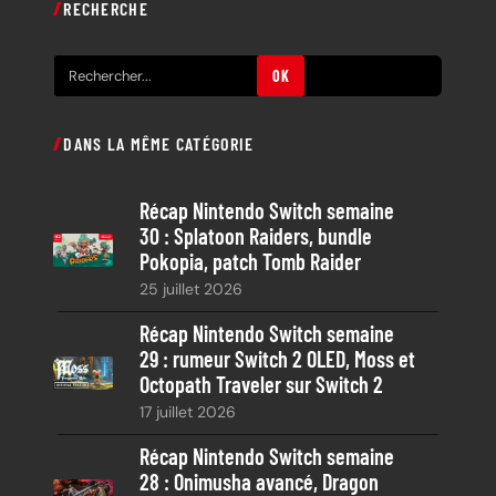
RECHERCHE
R
OK
e
c
DANS LA MÊME CATÉGORIE
h
e
Récap Nintendo Switch semaine
r
30 : Splatoon Raiders, bundle
c
Pokopia, patch Tomb Raider
h
25 juillet 2026
e
Récap Nintendo Switch semaine
29 : rumeur Switch 2 OLED, Moss et
Octopath Traveler sur Switch 2
17 juillet 2026
Récap Nintendo Switch semaine
28 : Onimusha avancé, Dragon