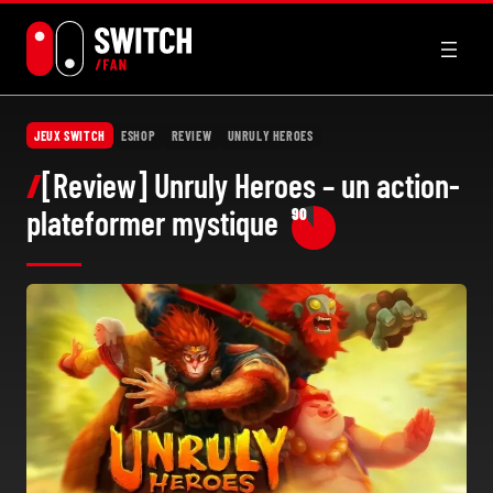
Aller
au
contenu
JEUX SWITCH
ESHOP
REVIEW
UNRULY HEROES
[Review] Unruly Heroes – un action-
plateformer mystique