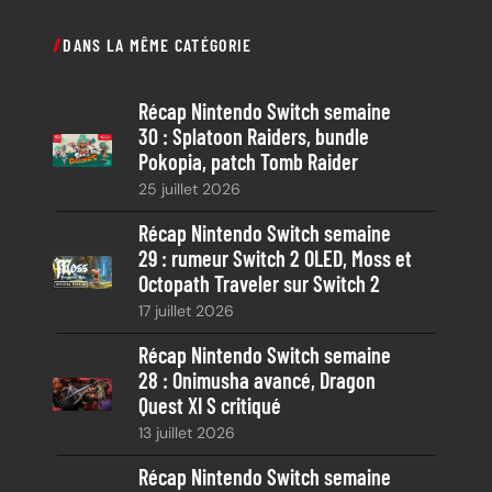
c
DANS LA MÊME CATÉGORIE
h
e
Récap Nintendo Switch semaine
r
30 : Splatoon Raiders, bundle
c
Pokopia, patch Tomb Raider
h
25 juillet 2026
e
Récap Nintendo Switch semaine
29 : rumeur Switch 2 OLED, Moss et
Octopath Traveler sur Switch 2
17 juillet 2026
Récap Nintendo Switch semaine
28 : Onimusha avancé, Dragon
Quest XI S critiqué
13 juillet 2026
Récap Nintendo Switch semaine