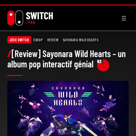
Aller
au
contenu
JEUX SWITCH
ESHOP
REVIEW
SAYONARA WILD HEARTS
[Review] Sayonara Wild Hearts – un
album pop interactif génial