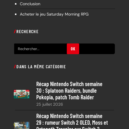
Conclusion
Acheter le jeu Saturday Morning RPG
RECHERCHE
R
OK
e
c
DANS LA MÊME CATÉGORIE
h
e
Récap Nintendo Switch semaine
r
30 : Splatoon Raiders, bundle
c
Pokopia, patch Tomb Raider
h
25 juillet 2026
e
Récap Nintendo Switch semaine
29 : rumeur Switch 2 OLED, Moss et
Octopath Traveler sur Switch 2