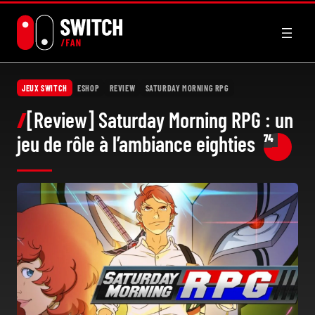
Aller
au
contenu
JEUX SWITCH
ESHOP
REVIEW
SATURDAY MORNING RPG
[Review] Saturday Morning RPG : un
jeu de rôle à l’ambiance eighties