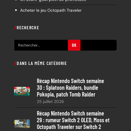
Acheter le jeu Octopath Traveler
RECHERCHE
R
OK
e
c
DANS LA MÊME CATÉGORIE
h
e
Récap Nintendo Switch semaine
r
30 : Splatoon Raiders, bundle
c
Pokopia, patch Tomb Raider
h
25 juillet 2026
e
Récap Nintendo Switch semaine
29 : rumeur Switch 2 OLED, Moss et
Octopath Traveler sur Switch 2