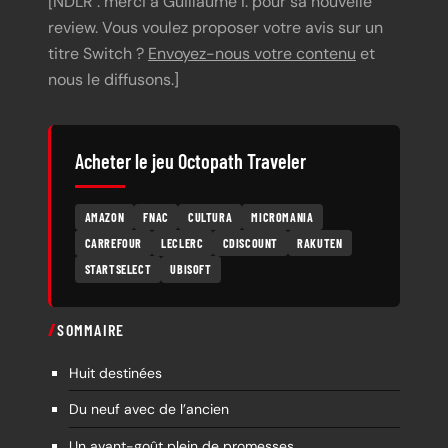
[NDLR : merci à Guillaume I. pour sa nouvelle
review. Vous voulez proposer votre avis sur un
titre Switch ?
Envoyez-nous votre contenu
et
nous le diffusons.]
Acheter le jeu Octopath Traveler
AMAZON
FNAC
CULTURA
MICROMANIA
CARREFOUR
LECLERC
CDISCOUNT
RAKUTEN
STARTSELECT
UBISOFT
SOMMAIRE
Huit destinées
Du neuf avec de l’ancien
Un avant-goût plein de promesses