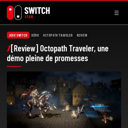
Aller
au
contenu
JEUX SWITCH
DÉMO
OCTOPATH TRAVELER
REVIEW
[Review] Octopath Traveler, une
démo pleine de promesses