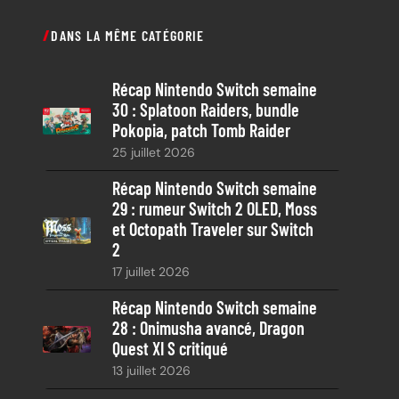
c
DANS LA MÊME CATÉGORIE
h
e
Récap Nintendo Switch semaine
r
30 : Splatoon Raiders, bundle
c
Pokopia, patch Tomb Raider
h
25 juillet 2026
e
Récap Nintendo Switch semaine
29 : rumeur Switch 2 OLED, Moss
et Octopath Traveler sur Switch
2
17 juillet 2026
Récap Nintendo Switch semaine
28 : Onimusha avancé, Dragon
Quest XI S critiqué
13 juillet 2026