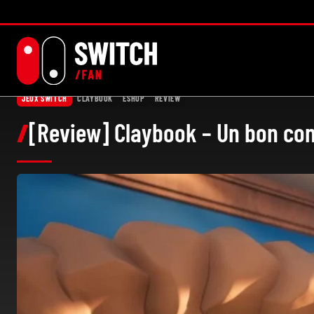
Aller
au
contenu
JEUX SWITCH
CLAYBOOK
ESHOP
REVIEW
[Review] Claybook – Un bon co