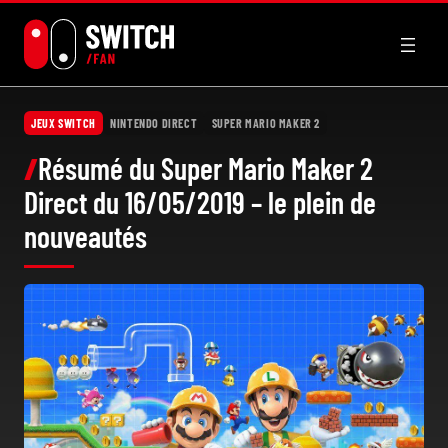
Aller
au
contenu
JEUX SWITCH
NINTENDO DIRECT
SUPER MARIO MAKER 2
Résumé du Super Mario Maker 2
Direct du 16/05/2019 – le plein de
nouveautés