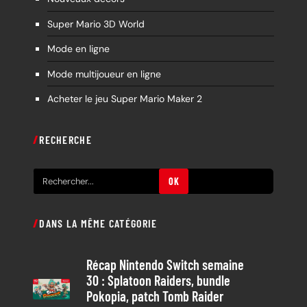
Super Mario 3D World
Mode en ligne
Mode multijoueur en ligne
Acheter le jeu Super Mario Maker 2
RECHERCHE
R
OK
e
c
DANS LA MÊME CATÉGORIE
h
e
Récap Nintendo Switch semaine
r
30 : Splatoon Raiders, bundle
c
Pokopia, patch Tomb Raider
h