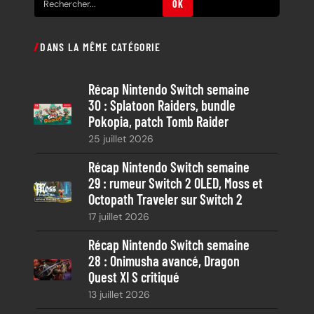
OK
e
c
DANS LA MÊME CATÉGORIE
h
e
Récap Nintendo Switch semaine
r
30 : Splatoon Raiders, bundle
c
Pokopia, patch Tomb Raider
h
25 juillet 2026
e
Récap Nintendo Switch semaine
29 : rumeur Switch 2 OLED, Moss et
Octopath Traveler sur Switch 2
17 juillet 2026
Récap Nintendo Switch semaine
28 : Onimusha avancé, Dragon
Quest XI S critiqué
13 juillet 2026