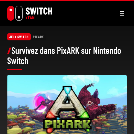
Aller
au
contenu
JEUX SWITCH
PIXARK
Survivez dans PixARK sur Nintendo
Switch