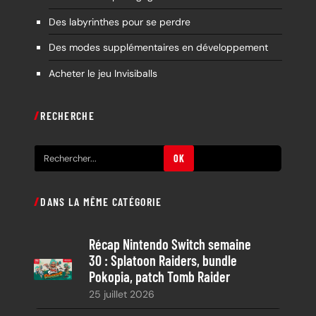
Des labyrinthes pour se perdre
Des modes supplémentaires en développement
Acheter le jeu Invisiballs
RECHERCHE
R
OK
e
c
DANS LA MÊME CATÉGORIE
h
e
Récap Nintendo Switch semaine
r
30 : Splatoon Raiders, bundle
c
Pokopia, patch Tomb Raider
h
25 juillet 2026
e