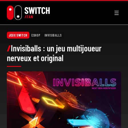
Aller
au
contenu
JEUX SWITCH
ESHOP
INVISIBALLS
Invisiballs : un jeu multijoueur
nerveux et original