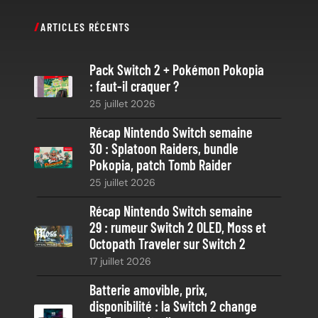
c
ARTICLES RÉCENTS
h
e
Pack Switch 2 + Pokémon Pokopia
r
: faut-il craquer ?
c
25 juillet 2026
h
e
Récap Nintendo Switch semaine
30 : Splatoon Raiders, bundle
Pokopia, patch Tomb Raider
25 juillet 2026
Récap Nintendo Switch semaine
29 : rumeur Switch 2 OLED, Moss et
Octopath Traveler sur Switch 2
17 juillet 2026
Batterie amovible, prix,
disponibilité : la Switch 2 change