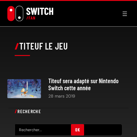
Aller
au
contenu
TITEUF LE JEU
Titeuf sera adapté sur Nintendo
Switch cette année
28 mars 2019
RECHERCHE
R
OK
e