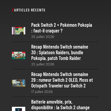
c
ARTICLES RÉCENTS
h
e
Pack Switch 2 + Pokémon Pokopia
r
: faut-il craquer ?
c
25 juillet 2026
h
e
Récap Nintendo Switch semaine
30 : Splatoon Raiders, bundle
Pokopia, patch Tomb Raider
25 juillet 2026
Récap Nintendo Switch semaine
29 : rumeur Switch 2 OLED, Moss et
Octopath Traveler sur Switch 2
17 juillet 2026
Batterie amovible, prix,
disponibilité : la Switch 2 change