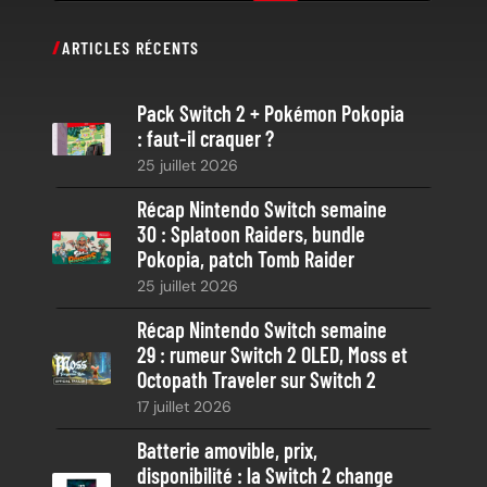
e
c
ARTICLES RÉCENTS
h
e
Pack Switch 2 + Pokémon Pokopia
r
: faut-il craquer ?
c
25 juillet 2026
h
e
Récap Nintendo Switch semaine
30 : Splatoon Raiders, bundle
Pokopia, patch Tomb Raider
25 juillet 2026
Récap Nintendo Switch semaine
29 : rumeur Switch 2 OLED, Moss et
Octopath Traveler sur Switch 2
17 juillet 2026
Batterie amovible, prix,
disponibilité : la Switch 2 change