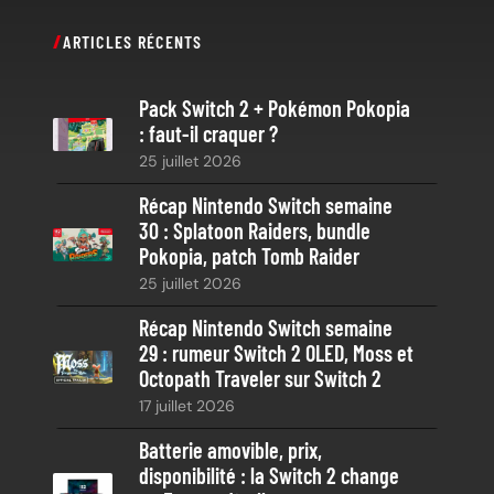
c
ARTICLES RÉCENTS
h
e
Pack Switch 2 + Pokémon Pokopia
r
: faut-il craquer ?
c
25 juillet 2026
h
e
Récap Nintendo Switch semaine
30 : Splatoon Raiders, bundle
Pokopia, patch Tomb Raider
25 juillet 2026
Récap Nintendo Switch semaine
29 : rumeur Switch 2 OLED, Moss et
Octopath Traveler sur Switch 2
17 juillet 2026
Batterie amovible, prix,
disponibilité : la Switch 2 change