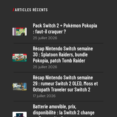
c
ARTICLES RÉCENTS
h
e
Pack Switch 2 + Pokémon Pokopia
r
: faut-il craquer ?
c
25 juillet 2026
h
e
Récap Nintendo Switch semaine
30 : Splatoon Raiders, bundle
Pokopia, patch Tomb Raider
25 juillet 2026
Récap Nintendo Switch semaine
29 : rumeur Switch 2 OLED, Moss et
Octopath Traveler sur Switch 2
17 juillet 2026
Batterie amovible, prix,
disponibilité : la Switch 2 change