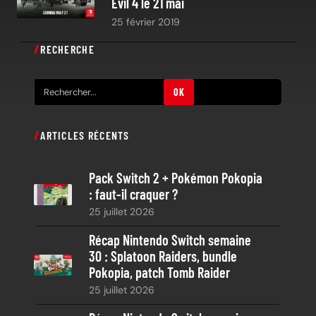
Evil 4 le 21 mai
25 février 2019
RECHERCHE
R
OK
e
c
ARTICLES RÉCENTS
h
e
Pack Switch 2 + Pokémon Pokopia
r
: faut-il craquer ?
c
25 juillet 2026
h
e
Récap Nintendo Switch semaine
30 : Splatoon Raiders, bundle
Pokopia, patch Tomb Raider
25 juillet 2026