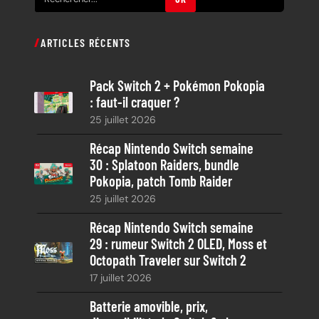
e
c
ARTICLES RÉCENTS
h
e
Pack Switch 2 + Pokémon Pokopia
r
: faut-il craquer ?
c
25 juillet 2026
h
e
Récap Nintendo Switch semaine
30 : Splatoon Raiders, bundle
Pokopia, patch Tomb Raider
25 juillet 2026
Récap Nintendo Switch semaine
29 : rumeur Switch 2 OLED, Moss et
Octopath Traveler sur Switch 2
17 juillet 2026
Batterie amovible, prix,