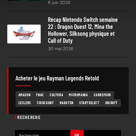
8 juin 2026
Récap Nintendo Switch semaine
22 : Dragon Quest 12, Mina the
Hollower, Silksong physique et
Call of Duty
30 mai 2026
Acheter le jeu Rayman Legends Retold
AMAZON
FNAC
CULTURA
MICROMANIA
CARREFOUR
LECLERC
CDISCOUNT
RAKUTEN
STARTSELECT
UBISOFT
RECHERCHE
R
OK