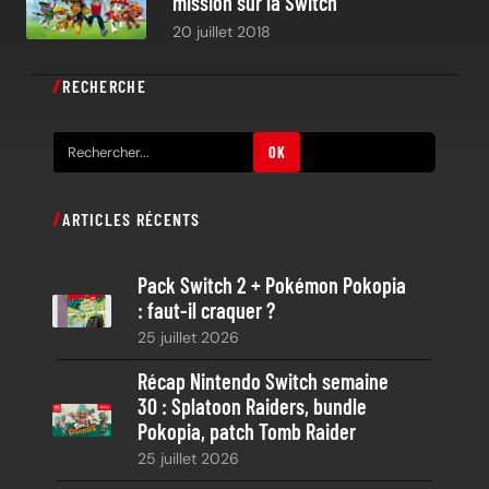
mission sur la Switch
20 juillet 2018
RECHERCHE
R
OK
e
c
ARTICLES RÉCENTS
h
e
Pack Switch 2 + Pokémon Pokopia
r
: faut-il craquer ?
c
25 juillet 2026
h
e
Récap Nintendo Switch semaine
30 : Splatoon Raiders, bundle
Pokopia, patch Tomb Raider
25 juillet 2026