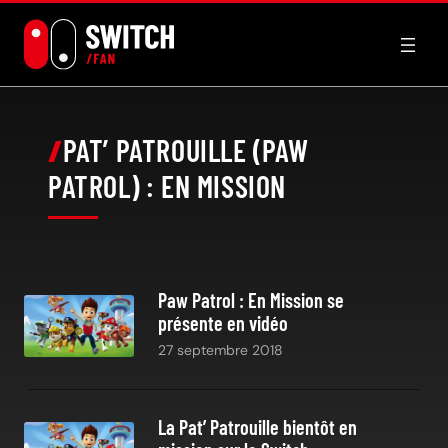
Aller
au
contenu
PAT’ PATROUILLE (PAW
PATROL) : EN MISSION
Paw Patrol : En Mission se
présente en vidéo
27 septembre 2018
La Pat’ Patrouille bientôt en