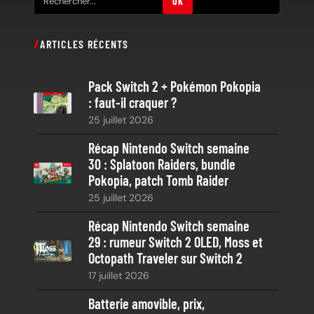
OK
e
c
ARTICLES RÉCENTS
h
e
Pack Switch 2 + Pokémon Pokopia
r
: faut-il craquer ?
c
25 juillet 2026
h
e
Récap Nintendo Switch semaine
30 : Splatoon Raiders, bundle
Pokopia, patch Tomb Raider
25 juillet 2026
Récap Nintendo Switch semaine
29 : rumeur Switch 2 OLED, Moss et
Octopath Traveler sur Switch 2
17 juillet 2026
Batterie amovible, prix,