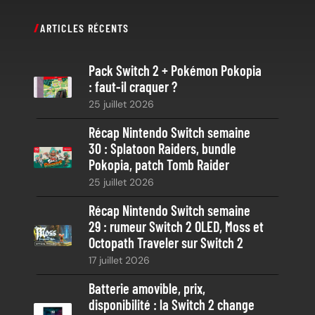
c
ARTICLES RÉCENTS
h
e
Pack Switch 2 + Pokémon Pokopia
r
: faut-il craquer ?
c
25 juillet 2026
h
e
Récap Nintendo Switch semaine
30 : Splatoon Raiders, bundle
Pokopia, patch Tomb Raider
25 juillet 2026
Récap Nintendo Switch semaine
29 : rumeur Switch 2 OLED, Moss et
Octopath Traveler sur Switch 2
17 juillet 2026
Batterie amovible, prix,
disponibilité : la Switch 2 change