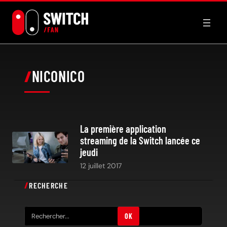
Aller
au
contenu
NICONICO
La première application
streaming de la Switch lancée ce
jeudi
12 juillet 2017
RECHERCHE
R
OK
e