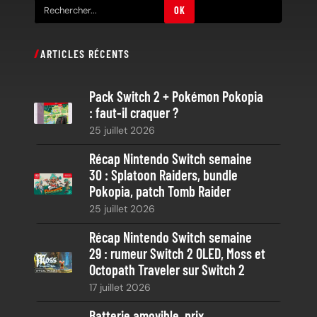
R
OK
e
c
ARTICLES RÉCENTS
h
e
Pack Switch 2 + Pokémon Pokopia
r
: faut-il craquer ?
c
25 juillet 2026
h
e
Récap Nintendo Switch semaine
30 : Splatoon Raiders, bundle
Pokopia, patch Tomb Raider
25 juillet 2026
Récap Nintendo Switch semaine
29 : rumeur Switch 2 OLED, Moss et
Octopath Traveler sur Switch 2
17 juillet 2026
Batterie amovible, prix,