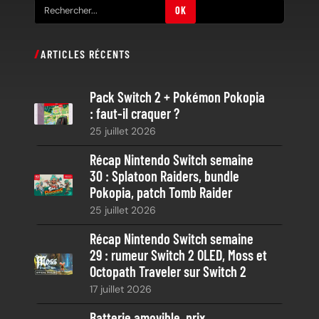
R
OK
e
c
ARTICLES RÉCENTS
h
e
Pack Switch 2 + Pokémon Pokopia
r
: faut-il craquer ?
c
25 juillet 2026
h
e
Récap Nintendo Switch semaine
30 : Splatoon Raiders, bundle
Pokopia, patch Tomb Raider
25 juillet 2026
Récap Nintendo Switch semaine
29 : rumeur Switch 2 OLED, Moss et
Octopath Traveler sur Switch 2
17 juillet 2026
Batterie amovible, prix,