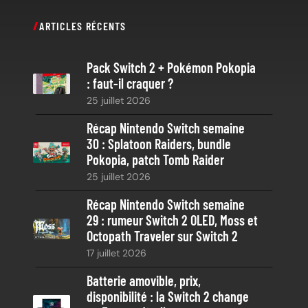
c
ARTICLES RÉCENTS
h
e
Pack Switch 2 + Pokémon Pokopia
r
: faut-il craquer ?
c
25 juillet 2026
h
e
Récap Nintendo Switch semaine
30 : Splatoon Raiders, bundle
Pokopia, patch Tomb Raider
25 juillet 2026
Récap Nintendo Switch semaine
29 : rumeur Switch 2 OLED, Moss et
Octopath Traveler sur Switch 2
17 juillet 2026
Batterie amovible, prix,
disponibilité : la Switch 2 change