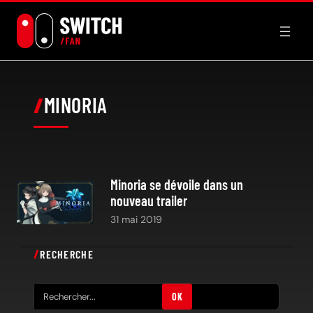
Aller
au
contenu
MINORIA
Minoria se dévoile dans un
nouveau trailer
31 mai 2019
RECHERCHE
R
OK
e