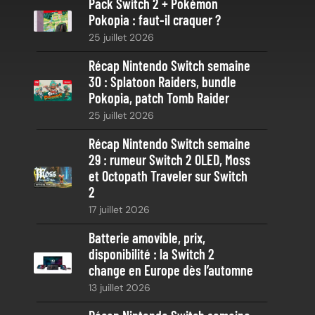
Pack Switch 2 + Pokémon
r
Pokopia : faut-il craquer ?
c
25 juillet 2026
h
e
Récap Nintendo Switch semaine
30 : Splatoon Raiders, bundle
Pokopia, patch Tomb Raider
25 juillet 2026
Récap Nintendo Switch semaine
29 : rumeur Switch 2 OLED, Moss
et Octopath Traveler sur Switch
2
17 juillet 2026
Batterie amovible, prix,
disponibilité : la Switch 2
change en Europe dès l’automne
13 juillet 2026