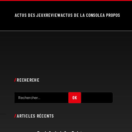
ACTUS DES JEUX
REVIEW
ACTUS DE LA CONSOLE
A PROPOS
RECHERCHE
R
OK
e
c
ARTICLES RÉCENTS
h
e