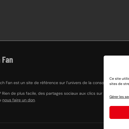
 Fan
Ce site util
h Fan est un site de référence sur l’univers de la console hybride Nint
sites de st
? Rien de plus facile, des partages sociaux aux clics sur nos liens e
Gérer les se
ou
nous faire un don
.