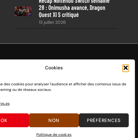
Récap Nintendo Switch semaine
28 : Onimusha avancé, Dragon
Quest XI S critiqué
13 juillet 2026
Cookies
ise des cookies pour analyser l'audience et afficher des contenus issus de
endo Switch 1 et 2, sortie le 3 mars 2017.
reaming ou de réseaux sociaux.
n passant par des dons, découvrez
comment nous aider
à
rvices
OK
NON
PRÉFÉRENCES
Politique de cookies