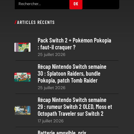
R
OK
e
c
ARTICLES RÉCENTS
h
e
Pack Switch 2 + Pokémon Pokopia
r
: faut-il craquer ?
c
25 juillet 2026
h
e
Récap Nintendo Switch semaine
30 : Splatoon Raiders, bundle
Pokopia, patch Tomb Raider
25 juillet 2026
Récap Nintendo Switch semaine
29 : rumeur Switch 2 OLED, Moss et
Octopath Traveler sur Switch 2
17 juillet 2026
Batterie amovible, prix,