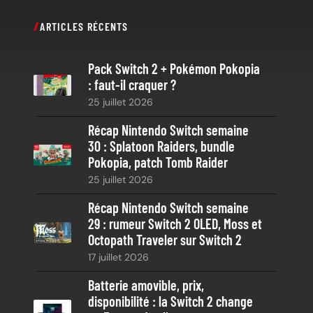
c
ARTICLES RÉCENTS
h
e
Pack Switch 2 + Pokémon Pokopia
r
: faut-il craquer ?
c
25 juillet 2026
h
e
Récap Nintendo Switch semaine
30 : Splatoon Raiders, bundle
Pokopia, patch Tomb Raider
25 juillet 2026
Récap Nintendo Switch semaine
29 : rumeur Switch 2 OLED, Moss et
Octopath Traveler sur Switch 2
17 juillet 2026
Batterie amovible, prix,
disponibilité : la Switch 2 change