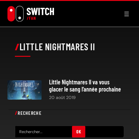
Aller
au
contenu
LITTLE NIGHTMARES II
Little Nightmares II va vous
glacer le sang l’année prochaine
20 août 2019
RECHERCHE
R
OK
e