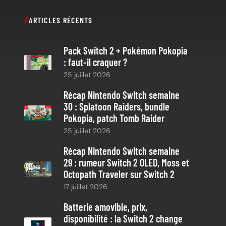
c
ARTICLES RÉCENTS
h
e
Pack Switch 2 + Pokémon Pokopia
r
: faut-il craquer ?
c
25 juillet 2026
h
e
Récap Nintendo Switch semaine
30 : Splatoon Raiders, bundle
Pokopia, patch Tomb Raider
25 juillet 2026
Récap Nintendo Switch semaine
29 : rumeur Switch 2 OLED, Moss et
Octopath Traveler sur Switch 2
17 juillet 2026
Batterie amovible, prix,
disponibilité : la Switch 2 change