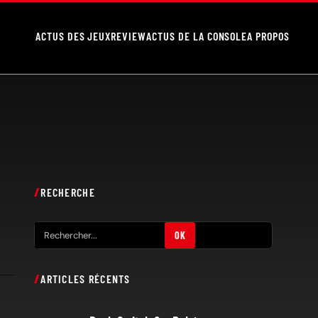
ACTUS DES JEUX
REVIEW
ACTUS DE LA CONSOLE
A PROPOS
RECHERCHE
R
OK
e
c
ARTICLES RÉCENTS
h
e