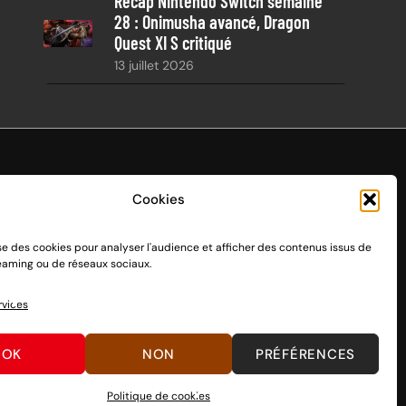
Récap Nintendo Switch semaine
28 : Onimusha avancé, Dragon
Quest XI S critiqué
13 juillet 2026
Cookies
ise des cookies pour analyser l'audience et afficher des contenus issus de
endo Switch 1 et 2, sortie le 3 mars 2017.
reaming ou de réseaux sociaux.
n passant par des dons, découvrez
comment nous aider
à
rvices
OK
NON
PRÉFÉRENCES
Politique de cookies