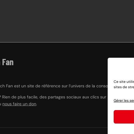
 Fan
Ce site util
h Fan est un site de référence sur l’univers de la console hybride Nint
sites de st
? Rien de plus facile, des partages sociaux aux clics sur nos liens e
Gérer les se
ou
nous faire un don
.