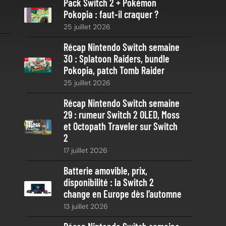
Pack Switch 2 + Pokémon
r
Pokopia : faut-il craquer ?
c
25 juillet 2026
h
e
Récap Nintendo Switch semaine
30 : Splatoon Raiders, bundle
Pokopia, patch Tomb Raider
25 juillet 2026
Récap Nintendo Switch semaine
29 : rumeur Switch 2 OLED, Moss
et Octopath Traveler sur Switch
2
17 juillet 2026
Batterie amovible, prix,
disponibilité : la Switch 2
change en Europe dès l’automne
13 juillet 2026