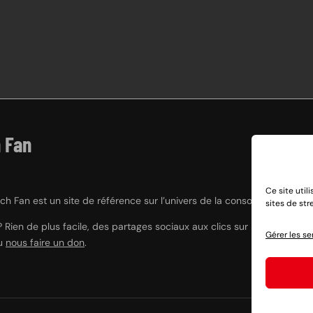
 Fan
Ce site util
h Fan est un site de référence sur l’univers de la console hybride Nint
sites de st
? Rien de plus facile, des partages sociaux aux clics sur nos liens e
Gérer les se
ou
nous faire un don
.