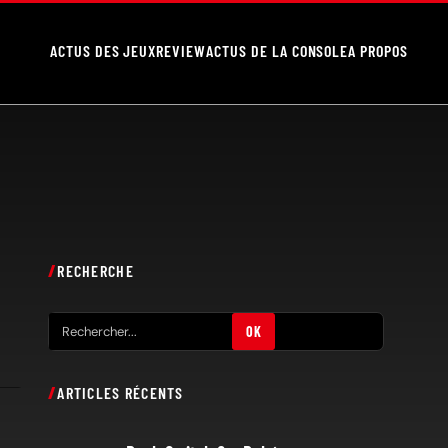
ACTUS DES JEUX
REVIEW
ACTUS DE LA CONSOLE
A PROPOS
RECHERCHE
R
OK
e
c
ARTICLES RÉCENTS
h
e