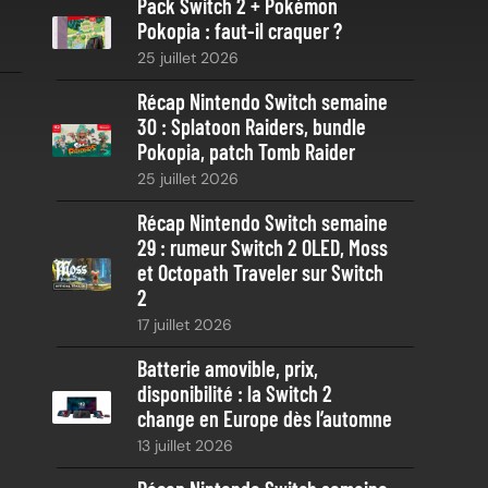
Pack Switch 2 + Pokémon
r
Pokopia : faut-il craquer ?
c
25 juillet 2026
h
e
Récap Nintendo Switch semaine
30 : Splatoon Raiders, bundle
Pokopia, patch Tomb Raider
25 juillet 2026
Récap Nintendo Switch semaine
29 : rumeur Switch 2 OLED, Moss
et Octopath Traveler sur Switch
2
17 juillet 2026
Batterie amovible, prix,
disponibilité : la Switch 2
change en Europe dès l’automne
13 juillet 2026