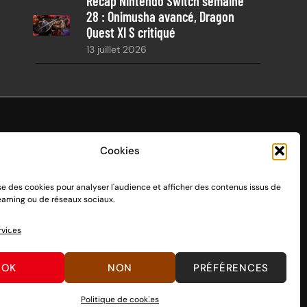
Récap Nintendo Switch semaine
28 : Onimusha avancé, Dragon
Quest XI S critiqué
13 juillet 2026
Cookies
ise des cookies pour analyser l'audience et afficher des contenus issus de
endo Switch 1 et 2, sortie le 3 mars 2017.
reaming ou de réseaux sociaux.
n passant par des dons, découvrez
comment nous aider
à
rvices
OK
NON
PRÉFÉRENCES
Politique de cookies