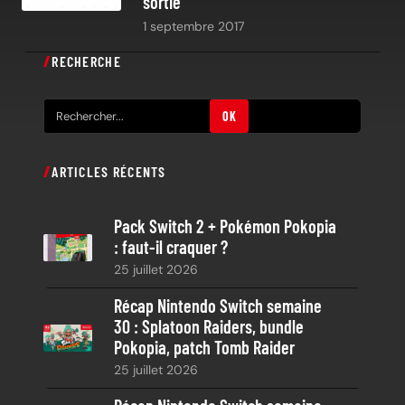
sortie
1 septembre 2017
RECHERCHE
R
OK
e
c
ARTICLES RÉCENTS
h
e
Pack Switch 2 + Pokémon Pokopia
r
: faut-il craquer ?
c
25 juillet 2026
h
e
Récap Nintendo Switch semaine
30 : Splatoon Raiders, bundle
Pokopia, patch Tomb Raider
25 juillet 2026