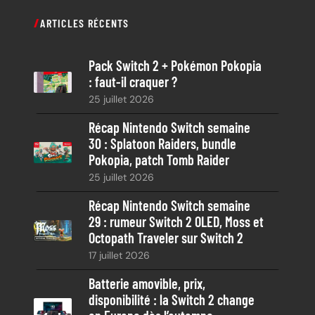
c
ARTICLES RÉCENTS
h
e
Pack Switch 2 + Pokémon Pokopia
r
: faut-il craquer ?
c
25 juillet 2026
h
e
Récap Nintendo Switch semaine
30 : Splatoon Raiders, bundle
Pokopia, patch Tomb Raider
25 juillet 2026
Récap Nintendo Switch semaine
29 : rumeur Switch 2 OLED, Moss et
Octopath Traveler sur Switch 2
17 juillet 2026
Batterie amovible, prix,
disponibilité : la Switch 2 change