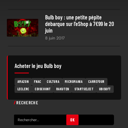
Bulb boy : une petite pépite
débarque sur l’eShop à 7€99 le 20
juin
8 juin 2017
Acheter le jeu Bulb boy
AMAZON
FNAC
CULTURA
MICROMANIA
CARREFOUR
LECLERC
CDISCOUNT
RAKUTEN
STARTSELECT
UBISOFT
RECHERCHE
R
OK
e