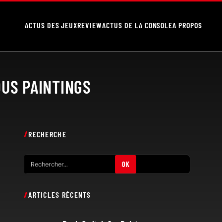
ACTUS DES JEUX
REVIEW
ACTUS DE LA CONSOLE
A PROPOS
OUS PAINTINGS
RECHERCHE
R
OK
e
c
ARTICLES RÉCENTS
h
e