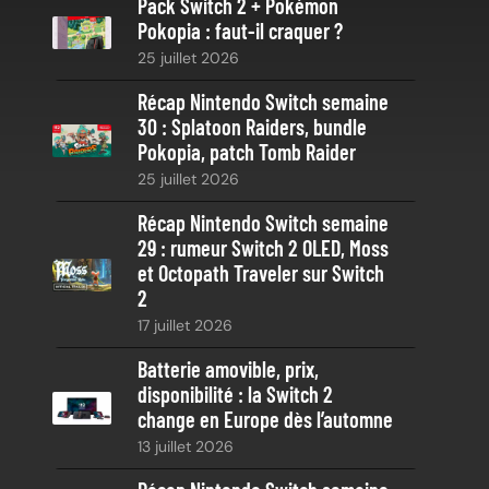
Pack Switch 2 + Pokémon
r
Pokopia : faut-il craquer ?
c
25 juillet 2026
h
e
Récap Nintendo Switch semaine
30 : Splatoon Raiders, bundle
Pokopia, patch Tomb Raider
25 juillet 2026
Récap Nintendo Switch semaine
29 : rumeur Switch 2 OLED, Moss
et Octopath Traveler sur Switch
2
17 juillet 2026
Batterie amovible, prix,
disponibilité : la Switch 2
change en Europe dès l’automne
13 juillet 2026