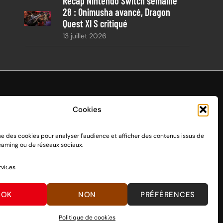
Récap Nintendo Switch semaine
28 : Onimusha avancé, Dragon
Quest XI S critiqué
13 juillet 2026
Cookies
ise des cookies pour analyser l'audience et afficher des contenus issus de
endo Switch 1 et 2, sortie le 3 mars 2017.
reaming ou de réseaux sociaux.
n passant par des dons, découvrez
comment nous aider
à
rvices
OK
NON
PRÉFÉRENCES
Politique de cookies