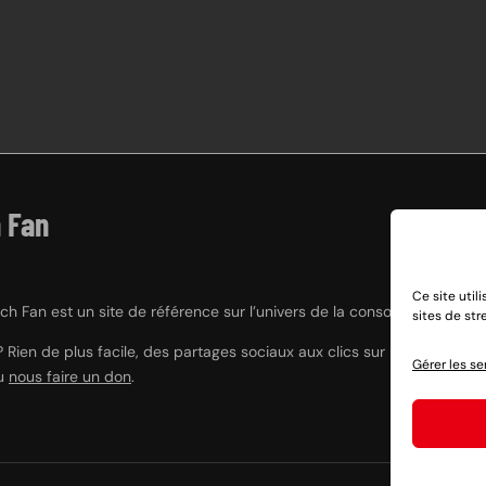
 Fan
Ce site util
h Fan est un site de référence sur l’univers de la console hybride Nint
sites de st
? Rien de plus facile, des partages sociaux aux clics sur nos liens e
Gérer les se
ou
nous faire un don
.