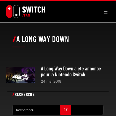
Aller
au
contenu
A LONG WAY DOWN
A Long Way Down a été annoncé
pour la Nintendo Switch
24 mai 2018
RECHERCHE
R
OK
e