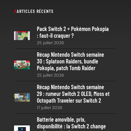
c
ARTICLES RÉCENTS
h
e
Pack Switch 2 + Pokémon Pokopia
r
: faut-il craquer ?
c
25 juillet 2026
h
e
Récap Nintendo Switch semaine
30 : Splatoon Raiders, bundle
Pokopia, patch Tomb Raider
25 juillet 2026
Récap Nintendo Switch semaine
29 : rumeur Switch 2 OLED, Moss et
Octopath Traveler sur Switch 2
17 juillet 2026
Batterie amovible, prix,
disponibilité : la Switch 2 change