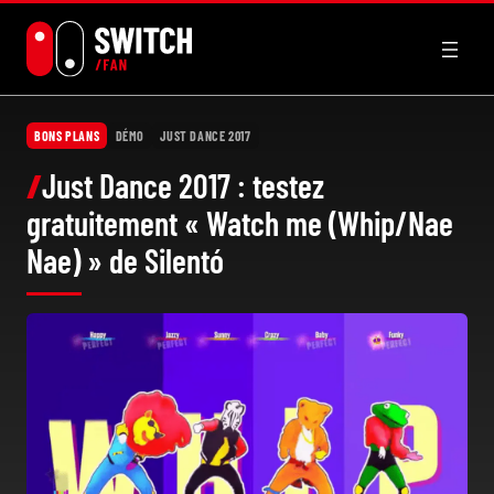
Aller
au
contenu
BONS PLANS
DÉMO
JUST DANCE 2017
Just Dance 2017 : testez
gratuitement « Watch me (Whip/Nae
Nae) » de Silentó