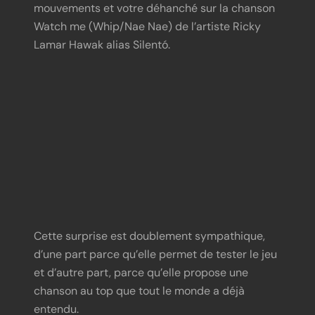
mouvements et votre déhanché sur la chanson
Watch me (Whip/Nae Nae) de l’artiste Ricky
Lamar Hawak alias Silentó.
https://www.youtube.com/watch?
Cette surprise est doublement sympathique,
v=yJ5EInSuMd0
d’une part parce qu’elle permet de tester le jeu
et d’autre part, parce qu’elle propose une
chanson au top que tout le monde a déjà
entendu.