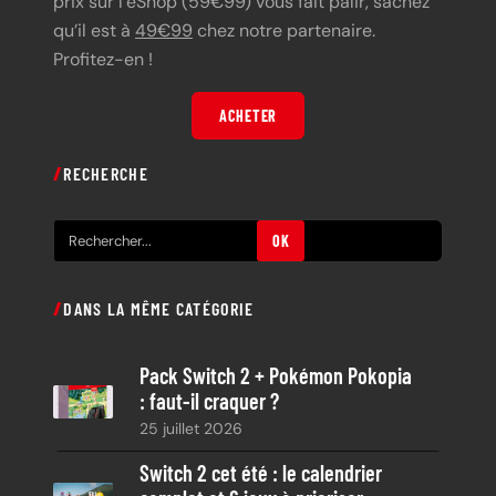
prix sur l’eShop (59€99) vous fait pâlir, sachez
qu’il est à
49€99
chez notre partenaire.
Profitez-en !
ACHETER
RECHERCHE
R
OK
e
c
DANS LA MÊME CATÉGORIE
h
e
Pack Switch 2 + Pokémon Pokopia
r
: faut-il craquer ?
c
25 juillet 2026
h
e
Switch 2 cet été : le calendrier