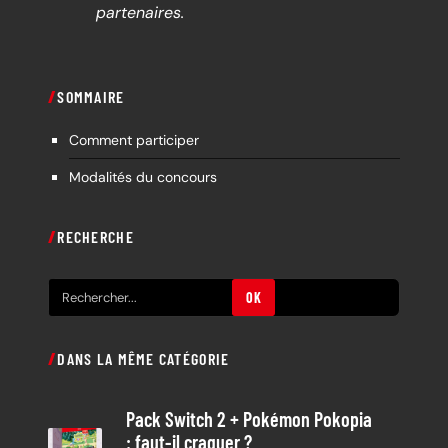
partenaires.
SOMMAIRE
Comment participer
Modalités du concours
RECHERCHE
R
OK
e
c
DANS LA MÊME CATÉGORIE
h
e
Pack Switch 2 + Pokémon Pokopia
r
: faut-il craquer ?
c