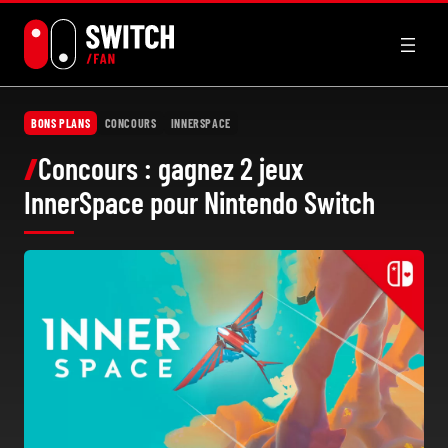
Aller
au
contenu
BONS PLANS
CONCOURS
INNERSPACE
Concours : gagnez 2 jeux
InnerSpace pour Nintendo Switch