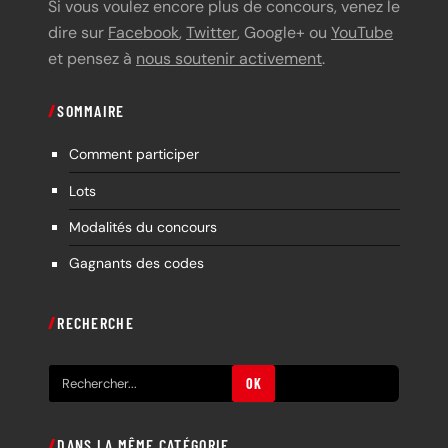
Si vous voulez encore plus de concours, venez le
dire sur
Facebook
,
Twitter
, Google+ ou
YouTube
et pensez à
nous soutenir activement
.
SOMMAIRE
Comment participer
Lots
Modalités du concours
Gagnants des codes
RECHERCHE
R
OK
e
c
DANS LA MÊME CATÉGORIE