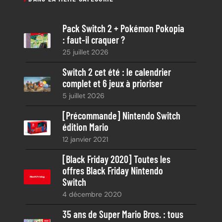
h
e
Pack Switch 2 + Pokémon Pokopia
r
: faut-il craquer ?
c
25 juillet 2026
h
e
Switch 2 cet été : le calendrier
complet et 6 jeux à prioriser
5 juillet 2026
[Précommande] Nintendo Switch
édition Mario
12 janvier 2021
[Black Friday 2020] Toutes les
offres Black Friday Nintendo
Switch
4 décembre 2020
35 ans de Super Mario Bros. : tous