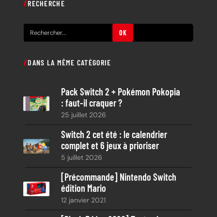
RECHERCHE
R
OK
e
c
DANS LA MÊME CATÉGORIE
h
e
Pack Switch 2 + Pokémon Pokopia
r
: faut-il craquer ?
c
25 juillet 2026
h
e
Switch 2 cet été : le calendrier
complet et 6 jeux à prioriser
5 juillet 2026
[Précommande] Nintendo Switch
édition Mario
12 janvier 2021